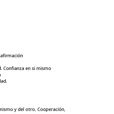
oafirmación
. Confianza en si mismo
n
dad.
 mismo y del otro
,
Cooperación,