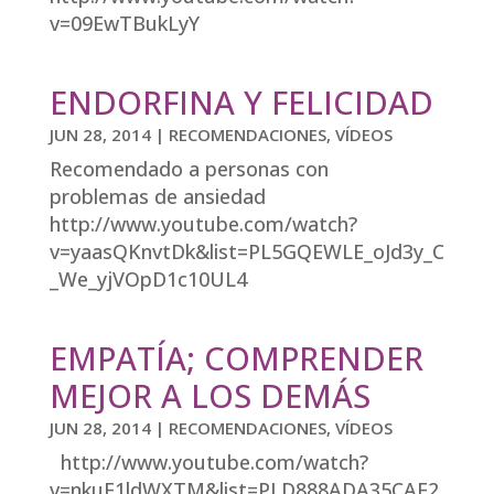
v=09EwTBukLyY
ENDORFINA Y FELICIDAD
JUN 28, 2014
|
RECOMENDACIONES
,
VÍDEOS
Recomendado a personas con
problemas de ansiedad
http://www.youtube.com/watch?
v=yaasQKnvtDk&list=PL5GQEWLE_oJd3y_C
_We_yjVOpD1c10UL4
EMPATÍA; COMPRENDER
MEJOR A LOS DEMÁS
JUN 28, 2014
|
RECOMENDACIONES
,
VÍDEOS
http://www.youtube.com/watch?
v=nkuF1ldWXTM&list=PLD888ADA35CAE2